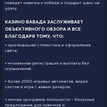
поведет новичка к победе и подарит шанс на
удачу.
КАЗИНО ВАВАДА ЗАСЛУЖИВАЕТ
ОБЪЕКТИВНОГО ОБЗОРА И ВСЕ
БЛАГОДАРЯ ТОМУ, ЧТО:
⦁ оригинальная стилистика и оформление
сайта;
⦁ мгновенная регистрация и выплаты без
ограничений;
⦁ более 2000 игровых автоматов, видео
слотов и игра с живым дилером;
⦁ личная программа лояльности – бонусные
предложения для новичков и