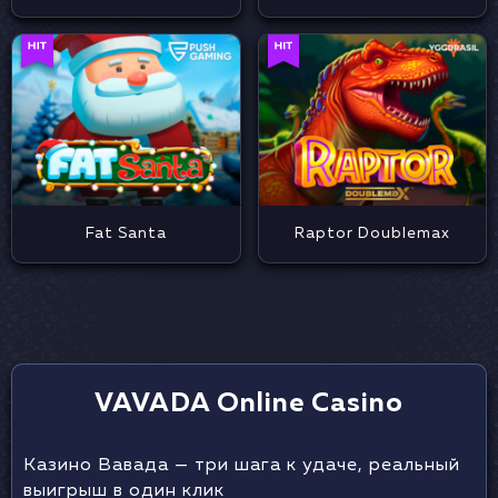
Fat Santa
Raptor Doublemax
VAVADA Online Casino
Казино Вавада — три шага к удаче, реальный
выигрыш в один клик