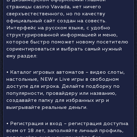
страницы casino Vavada, нет ничего
сверхъестественного, но по качеству
официальный сайт создан на совесть.
Интерфейс на русском языке, с удобно
структурированной информацией и меню,
которое быстро поможет новому посетителю
сориентироваться и выбрать самый нужный
ему раздел:
⦁ Каталог игровых автоматов – видео слоты,
настольные, NEW и Live игры в свободном
доступе для игрока. Делайте подборку по
популярности, провайдеру или названию,
создавайте папку для избранных игр и
выигрывайте реальные деньги.
⦁ Регистрация и вход – регистрация доступна
всем от 18 лет, заполняйте личный профиль,