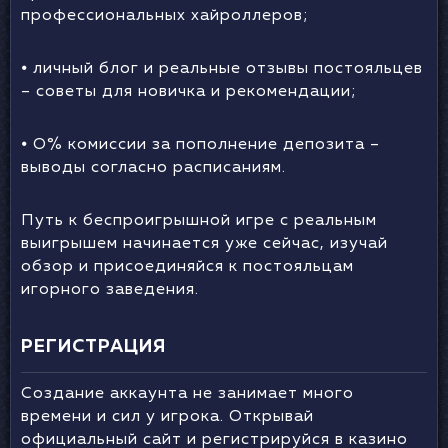
профессиональных хайроллеров;
⦁ личный блог и реальные отзывы постояльцев
– советы для новичка и рекомендации;
⦁ О% комиссии за пополнение депозита –
выводы согласно расписаниям.
Путь к беспроигрышной игре с реальным
выигрышем начинается уже сейчас, изучай
обзор и присоединяйся к постояльцам
игорного заведения.
РЕГИСТРАЦИЯ
Создание аккаунта не занимает много
времени и сил у игрока. Открывай
официальный сайт и регистрируйся в казино